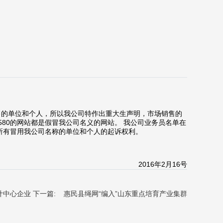
售的单位和个人，所以我公司特作出重大生声明，市场销售的
91580的网站都是假冒我公司名义的网站。 我公司业务员名单在
所有冒用我公司名称的单位和个人的起诉权利。
2016年2月16号
计中心企业
下一篇: 惠民县绳网“编入”山东重点培育产业集群