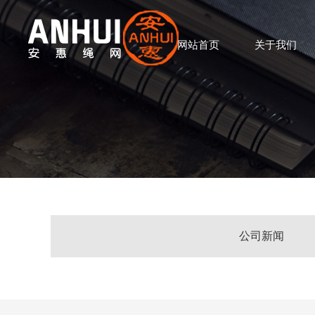
网站首页
关于我们
公司新闻